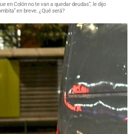
e en Colón no te van a quedar deudas”, le dijo
ombita” en breve. ¿Qué será?