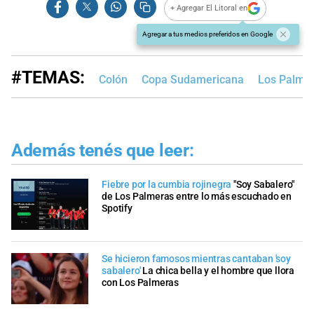
+ Agregar El Litoral en
Agregar a tus medios preferidos en Google
#TEMAS:
Colón
Copa Sudamericana
Los Palme
Además tenés que leer:
Fiebre por la cumbia rojinegra
"Soy Sabalero"
de Los Palmeras entre lo más escuchado en
Spotify
Se hicieron famosos mientras cantaban 'soy
sabalero'
La chica bella y el hombre que llora
con Los Palmeras