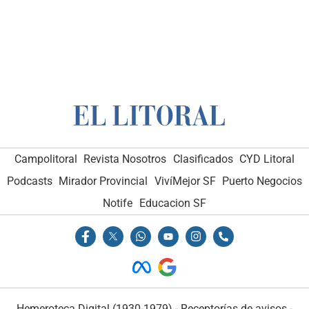
Campolitoral
Revista Nosotros
Clasificados
CYD Litoral
Podcasts
Mirador Provincial
VivíMejor SF
Puerto Negocios
Notife
Educacion SF
Hemeroteca Digital (1930-1979)
-
Receptorías de avisos
-