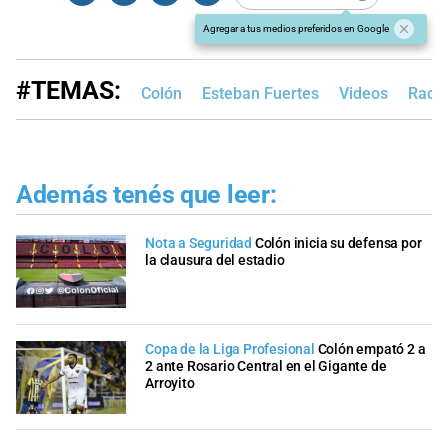
Agregar a tus medios preferidos en Google
#TEMAS:
Colón
Esteban Fuertes
Videos
Raci
Además tenés que leer:
Nota a Seguridad
Colón inicia su defensa por
la clausura del estadio
Copa de la Liga Profesional
Colón empató 2 a
2 ante Rosario Central en el Gigante de
Arroyito