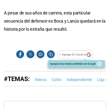
A pesar de sus años de carrera, esta particular
secuencia del defensor ex Boca y Lanús quedará en la
historia por lo extraña que resultó.
+ Agregar El Litoral en
Agregar a tus medios preferidos en Google
#TEMAS:
Videos
Colón
Independiente
Liga Pr