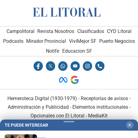
Campolitoral
Revista Nosotros
Clasificados
CYD Litoral
Podcasts
Mirador Provincial
VivíMejor SF
Puerto Negocios
Notife
Educacion SF
Hemeroteca Digital (1930-1979)
-
Receptorías de avisos
-
Administración y Publicidad
-
Elementos institucionales
-
Opcionales con El Litoral
-
MediaKit
TE PUEDE INTERESAR
✕
El Litoral es miembro de: