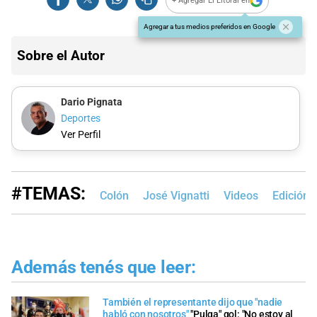
+ Agregar El Litoral en
Agregar a tus medios preferidos en Google
Sobre el Autor
Dario Pignata
Deportes
Ver Perfil
#TEMAS:
Colón
José Vignatti
Videos
Edición 
Además tenés que leer:
También el representante dijo que "nadie
habló con nosotros"
"Pulga" gol: "No estoy al