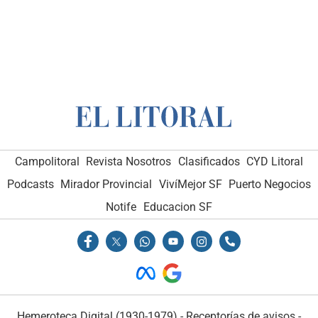
Campolitoral
Revista Nosotros
Clasificados
CYD Litoral
Podcasts
Mirador Provincial
VivíMejor SF
Puerto Negocios
Notife
Educacion SF
Hemeroteca Digital (1930-1979)
-
Receptorías de avisos
-