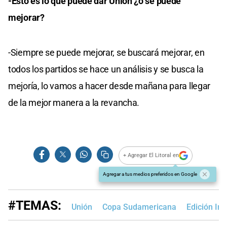
-Esto es lo que puede dar Unión ¿o se puede
mejorar?
-Siempre se puede mejorar, se buscará mejorar, en
todos los partidos se hace un análisis y se busca la
mejoría, lo vamos a hacer desde mañana para llegar
de la mejor manera a la revancha.
+ Agregar El Litoral en
Agregar a tus medios preferidos en Google
#TEMAS:
Unión
Copa Sudamericana
Edición Im