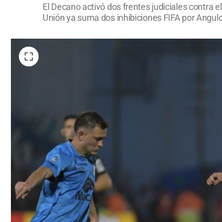
El Decano activó dos frentes judiciales contra
Unión ya suma dos inhibiciones FIFA por Angul