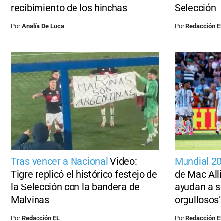
recibimiento de los hinchas
Selección
Por
Analía De Luca
Por
Redacción E
Tras vencer a Nacional
Video:
Mundial 2
Tigre replicó el histórico festejo de
de Mac Alli
la Selección con la bandera de
ayudan a s
Malvinas
orgullosos
Por
Redacción EL
Por
Redacción E