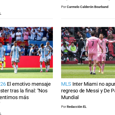
Por
Carmelo Calderón Bourband
L
026
El emotivo mensaje
MLS
Inter Miami no apur
ster tras la final: "Nos
regreso de Messi y De Pa
entirnos más
Mundial
"
Por
Redacción EL
L