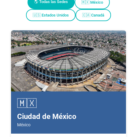
🌎 Todas las Sedes
🇲🇽 México
🇺🇸 Estados Unidos
🇨🇦 Canadá
🇲🇽
Ciudad de México
México