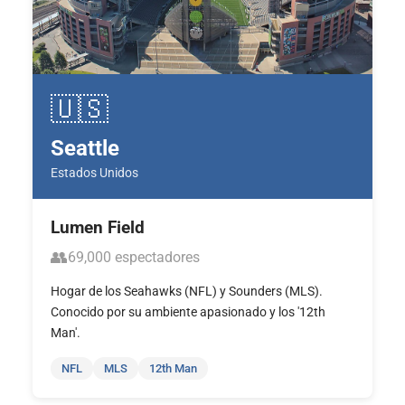
🇺🇸
Seattle
Estados Unidos
Lumen Field
👥
69,000 espectadores
Hogar de los Seahawks (NFL) y Sounders (MLS).
Conocido por su ambiente apasionado y los '12th
Man'.
NFL
MLS
12th Man