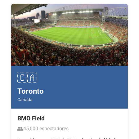
🇨🇦
Toronto
Canadá
BMO Field
👥
45,000 espectadores