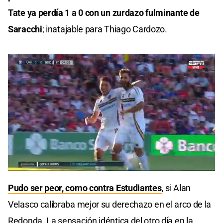
Tate ya perdía 1 a 0 con un zurdazo fulminante de
Saracchi
; inatajable para Thiago Cardozo.
0
seconds
Pudo ser peor, como contra Estudiantes
, si Alan
of
0
Velasco calibraba mejor su derechazo en el arco de la
seconds
Redonda. La sensación idéntica del otro día en la