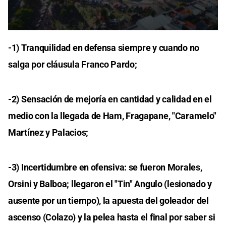
0
seconds
-1) Tranquilidad en defensa siempre y cuando no
of
1
salga por cláusula Franco Pardo;
minute,
11
seconds
-2) Sensación de mejoría en cantidad y calidad en el
medio con la llegada de Ham, Fragapane, "Caramelo"
Martínez y Palacios;
-3) Incertidumbre en ofensiva: se fueron Morales,
Orsini y Balboa; llegaron el "Tin" Angulo (lesionado y
ausente por un tiempo), la apuesta del goleador del
ascenso (Colazo) y la pelea hasta el final por saber si