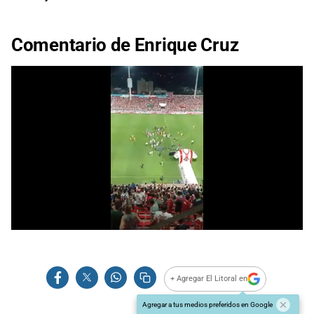
Comentario de Enrique Cruz
0
of
1
minute,
25
+ Agregar El Litoral en
seconds
Agregar a tus medios preferidos en Google