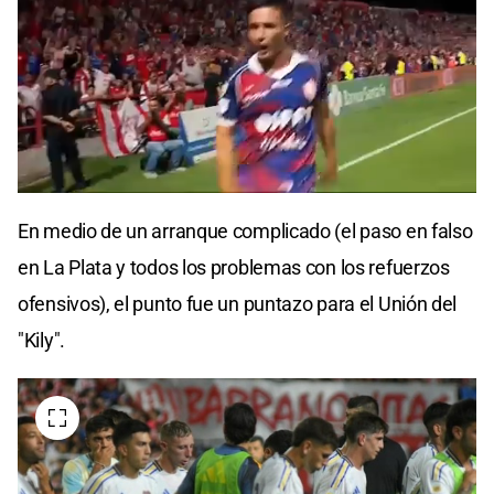
0
seconds
En medio de un arranque complicado (el paso en falso
of
0
en La Plata y todos los problemas con los refuerzos
seconds
ofensivos), el punto fue un puntazo para el Unión del
"Kily".