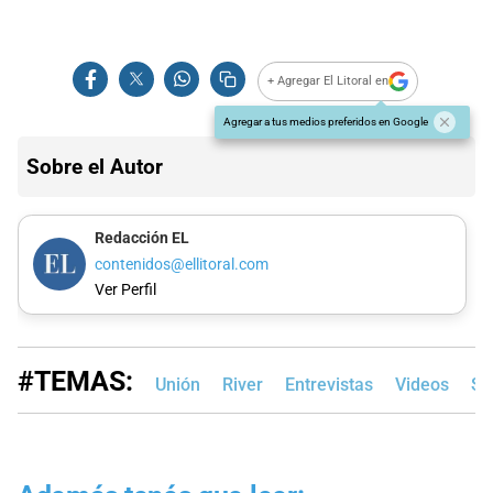
+ Agregar El Litoral en
Agregar a tus medios preferidos en Google
Sobre el Autor
Redacción EL
contenidos@ellitoral.com
Ver Perfil
#TEMAS:
Unión
River
Entrevistas
Videos
Sa