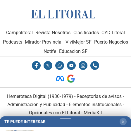
Campolitoral
Revista Nosotros
Clasificados
CYD Litoral
Podcasts
Mirador Provincial
VivíMejor SF
Puerto Negocios
Notife
Educacion SF
Hemeroteca Digital (1930-1979)
-
Receptorías de avisos
-
Administración y Publicidad
-
Elementos institucionales
-
Opcionales con El Litoral
-
MediaKit
TE PUEDE INTERESAR
✕
El Litoral es miembro de: