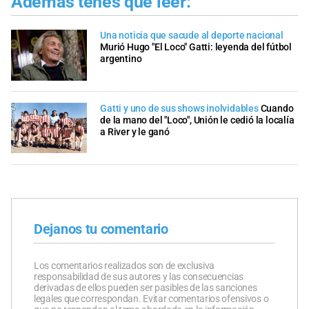
Además tenés que leer:
Una noticia que sacude al deporte nacional
Murió Hugo "El Loco" Gatti: leyenda del fútbol
argentino
Gatti y uno de sus shows inolvidables
Cuando
de la mano del "Loco", Unión le cedió la localía
a River y le ganó
Dejanos tu comentario
Los comentarios realizados son de exclusiva
responsabilidad de sus autores y las consecuencias
derivadas de ellos pueden ser pasibles de las sanciones
legales que correspondan. Evitar comentarios ofensivos o