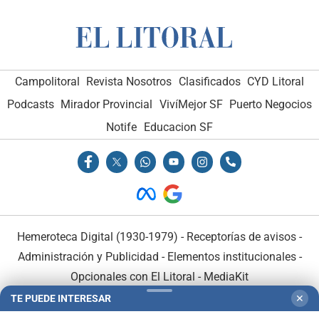
Campolitoral
Revista Nosotros
Clasificados
CYD Litoral
Podcasts
Mirador Provincial
VivíMejor SF
Puerto Negocios
Notife
Educacion SF
Hemeroteca Digital (1930-1979)
-
Receptorías de avisos
-
Administración y Publicidad
-
Elementos institucionales
-
Opcionales con El Litoral
-
MediaKit
TE PUEDE INTERESAR
✕
El Litoral es miembro de: