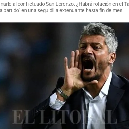
anarle al conflictuado San Lorenzo. ¿Habrá rotación en el Ta
a partido" en una seguidilla extenuante hasta fin de mes.