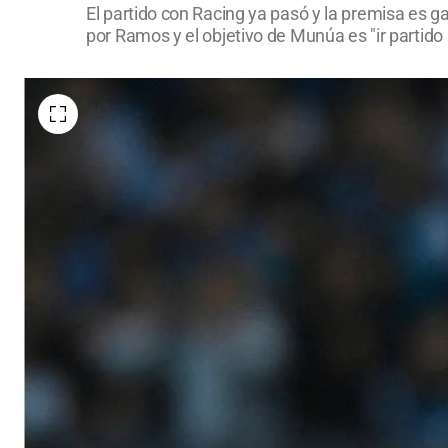
El partido con Racing ya pasó y la premisa es g
por Ramos y el objetivo de Munúa es "ir partido 