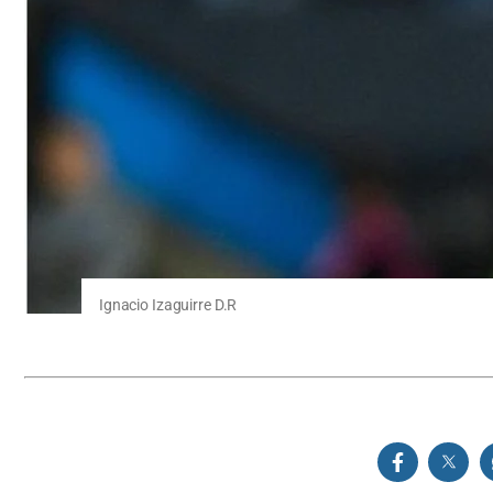
Ignacio Izaguirre D.R