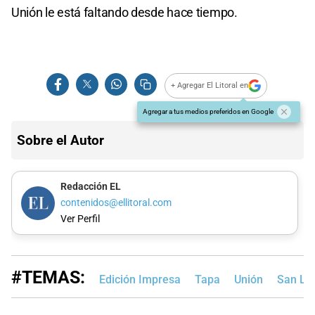
Unión le está faltando desde hace tiempo.
+ Agregar El Litoral en
Agregar a tus medios preferidos en Google
Sobre el Autor
Redacción EL
contenidos@ellitoral.com
Ver Perfil
#TEMAS:
Edición Impresa
Tapa
Unión
San Lo