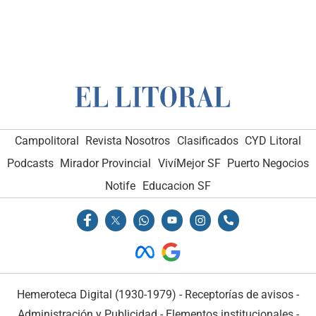
Campolitoral
Revista Nosotros
Clasificados
CYD Litoral
Podcasts
Mirador Provincial
VivíMejor SF
Puerto Negocios
Notife
Educacion SF
Hemeroteca Digital (1930-1979)
-
Receptorías de avisos
-
Administración y Publicidad
-
Elementos institucionales
-