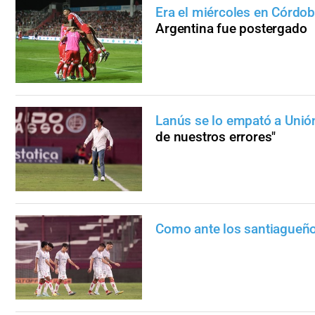
Era el miércoles en Córdo
Argentina fue postergado
Lanús se lo empató a Unió
de nuestros errores"
Como ante los santiagueñ