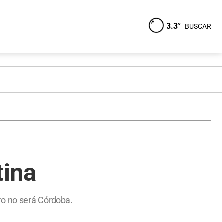
3.3°
BUSCAR
tina
ro no será Córdoba.