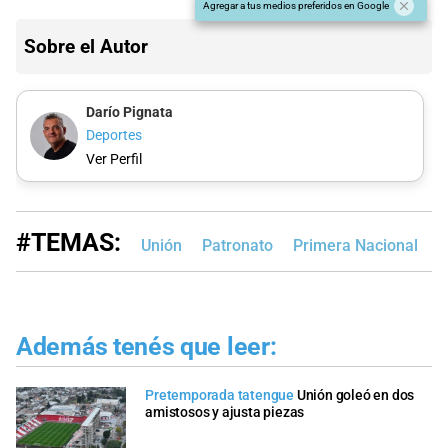
Agregar a tus medios preferidos en Google
Sobre el Autor
Darío Pignata
Deportes
Ver Perfil
#TEMAS:
Unión
Patronato
Primera Nacional
P
Además tenés que leer:
Pretemporada tatengue
Unión goleó en dos
amistosos y ajusta piezas