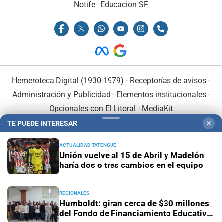
Notife
Educacion SF
Hemeroteca Digital (1930-1979)
-
Receptorías de avisos
-
Administración y Publicidad
-
Elementos institucionales
-
Opcionales con El Litoral
-
MediaKit
TE PUEDE INTERESAR
✕
El Litoral es miembro de:
ACTUALIDAD TATENGUE
Unión vuelve al 15 de Abril y Madelón
haría dos o tres cambios en el equipo
REGIONALES
En Asociación con:
Humboldt: giran cerca de $30 millones
del Fondo de Financiamiento Educativo