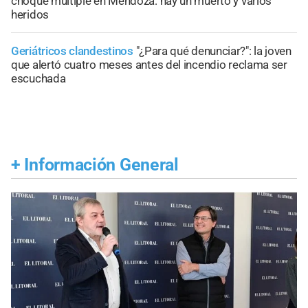
choque múltiple en Mendoza: hay un muerto y varios
heridos
Geriátricos clandestinos
"¿Para qué denunciar?": la joven
que alertó cuatro meses antes del incendio reclama ser
escuchada
+
Información General