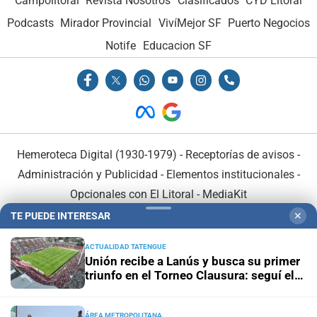
Campolitoral
Revista Nosotros
Clasificados
CYD Litoral
Podcasts
Mirador Provincial
VivíMejor SF
Puerto Negocios
Notife
Educacion SF
Hemeroteca Digital (1930-1979)
-
Receptorías de avisos
-
Administración y Publicidad
-
Elementos institucionales
-
Opcionales con El Litoral
-
MediaKit
TE PUEDE INTERESAR
✕
El Litoral es miembro de:
ACTUALIDAD TATENGUE
Unión recibe a Lanús y busca su primer
triunfo en el Torneo Clausura: seguí el
minuto a minuto
ÁREA METROPOLITANA