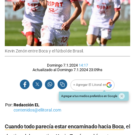
Kevin Zenón entre Boca y el fútbol de Brasil.
Domingo 7.1.2024
14:17
Actualizado al
Domingo 7.1.2024
23:09
hs
+ Agregar El Litoral en
Agregar a tus medios preferidos en Google
Por:
Redacción EL
contenidos@ellitoral.com
Cuando todo parecía estar encaminado hacia Boca
, el