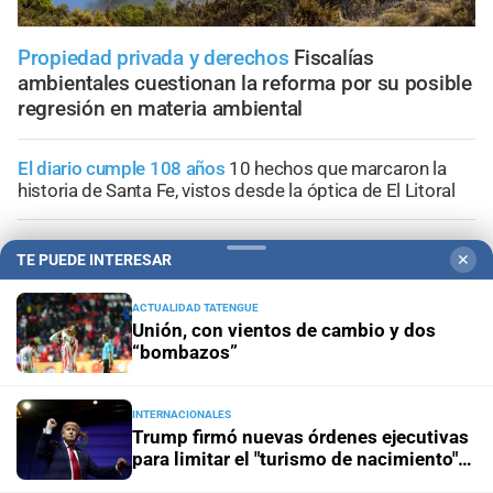
Propiedad privada y derechos
Fiscalías
ambientales cuestionan la reforma por su posible
regresión en materia ambiental
El diario cumple 108 años
10 hechos que marcaron la
historia de Santa Fe, vistos desde la óptica de El Litoral
Trabajo, fe y esperanza
¿Qué se le pide a San Cayetano?
TE PUEDE INTERESAR
✕
La celebración del 7 de agosto que vuelve a reunir a miles
de fieles
ACTUALIDAD TATENGUE
Unión, con vientos de cambio y dos
Panorama astrológico
Horóscopo de hoy 7 de agosto de
“bombazos”
2026
INTERNACIONALES
Efemérides
Día Internacional de la Cerveza: por qué se
Trump firmó nuevas órdenes ejecutivas
celebra cada 7 agosto y cuál es el curioso origen de la
para limitar el "turismo de nacimiento"
festividad
en Estados Unidos