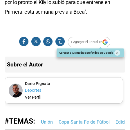
por lo pronto el Kily lo subió para que entrene en
Primera, esta semana previa a Boca".
+ Agregar El Litoral en
Agregar a tus medios preferidos en Google
Sobre el Autor
Dario Pignata
Deportes
Ver Perfil
#TEMAS:
Unión
Copa Santa Fe de Fútbol
Edició