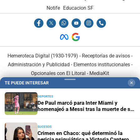
Notife
Educacion SF
Hemeroteca Digital (1930-1979)
-
Receptorías de avisos
-
Administración y Publicidad
-
Elementos institucionales
-
Opcionales con El Litoral
-
MediaKit
TE PUEDE INTERESAR
✕
El Litoral es miembro de:
DEPORTES
De Paul marcó para Inter Miami y
homenajeó a Messi tras la muerte de su
padre
SUCESOS
En Asociación con:
Crimen en Chaco: qué determinó la
pericia psiquiátrica a Victoria Cantero