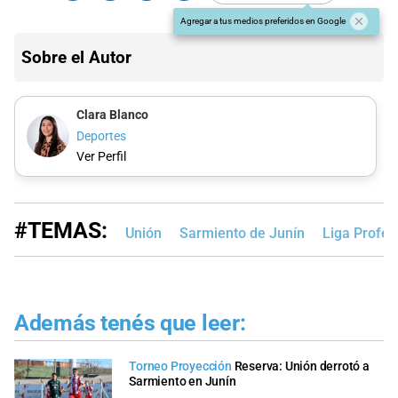
Agregar a tus medios preferidos en Google
Sobre el Autor
Clara Blanco
Deportes
Ver Perfil
#TEMAS:
Unión
Sarmiento de Junín
Liga Profes
Además tenés que leer:
Torneo Proyección
Reserva: Unión derrotó a
Sarmiento en Junín