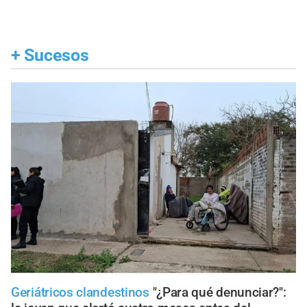
+
Sucesos
Geriátricos clandestinos
"¿Para qué denunciar?":