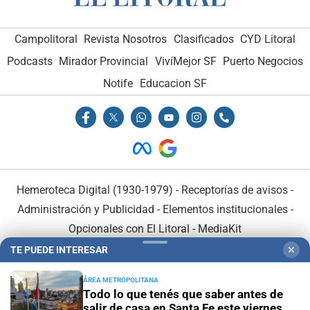
Campolitoral
Revista Nosotros
Clasificados
CYD Litoral
Podcasts
Mirador Provincial
VivíMejor SF
Puerto Negocios
Notife
Educacion SF
Hemeroteca Digital (1930-1979)
-
Receptorías de avisos
-
Administración y Publicidad
-
Elementos institucionales
-
Opcionales con El Litoral
-
MediaKit
TE PUEDE INTERESAR
✕
El Litoral es miembro de:
ÁREA METROPOLITANA
Todo lo que tenés que saber antes de
salir de casa en Santa Fe este viernes 7