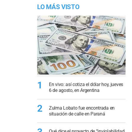
LO MÁS VISTO
1
En vivo: así cotiza el dólar hoy, jueves
6 de agosto, en Argentina
2
Zulma Lobato fue encontrada en
situación de calle en Paraná
3
Qué dice el proyecto de “inviolabilidad