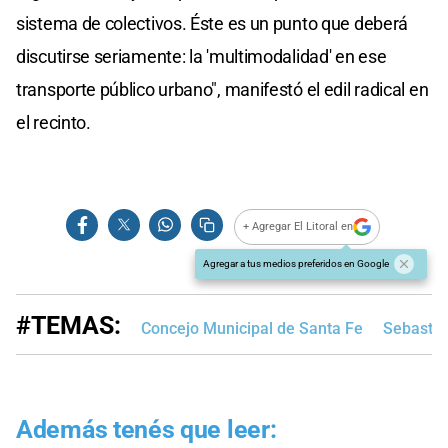
sistema de colectivos. Éste es un punto que deberá
discutirse seriamente: la 'multimodalidad' en ese
transporte público urbano", manifestó el edil radical en
el recinto.
+ Agregar El Litoral en
Agregar a tus medios preferidos en Google
#TEMAS:
Concejo Municipal de Santa Fe
Sebastia
Además tenés que leer: