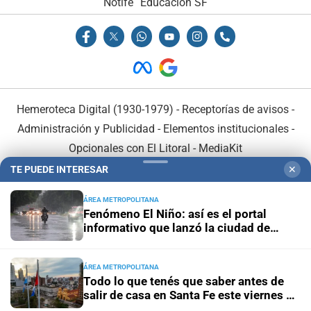
Notife
Educacion SF
Hemeroteca Digital (1930-1979)
-
Receptorías de avisos
-
Administración y Publicidad
-
Elementos institucionales
-
Opcionales con El Litoral
-
MediaKit
TE PUEDE INTERESAR
✕
El Litoral es miembro de:
ÁREA METROPOLITANA
Fenómeno El Niño: así es el portal
informativo que lanzó la ciudad de
Santa Fe
ÁREA METROPOLITANA
En Asociación con:
Todo lo que tenés que saber antes de
salir de casa en Santa Fe este viernes 7
de agosto