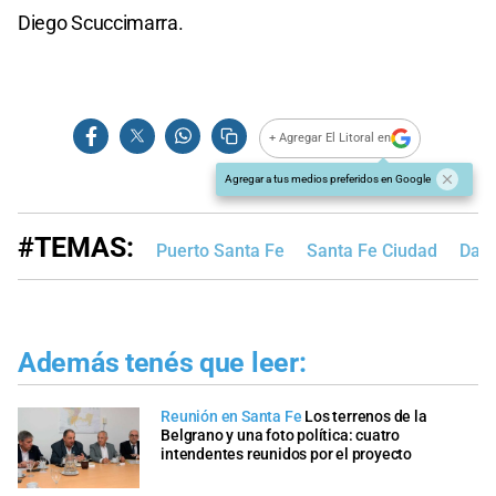
Diego Scuccimarra.
+ Agregar El Litoral en
Agregar a tus medios preferidos en Google
#TEMAS:
Puerto Santa Fe
Santa Fe Ciudad
Dani
Además tenés que leer:
Reunión en Santa Fe
Los terrenos de la
Belgrano y una foto política: cuatro
intendentes reunidos por el proyecto