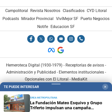
Campolitoral
Revista Nosotros
Clasificados
CYD Litoral
Podcasts
Mirador Provincial
VivíMejor SF
Puerto Negocios
Notife
Educacion SF
Hemeroteca Digital (1930-1979)
-
Receptorías de avisos
-
Administración y Publicidad
-
Elementos institucionales
-
Opcionales con El Litoral
-
MediaKit
TE PUEDE INTERESAR
✕
El Litoral es miembro de:
ÁREA METROPOLITANA
La Fundación Mateo Esquivo y Grupo
Triferto impulsan una campaña