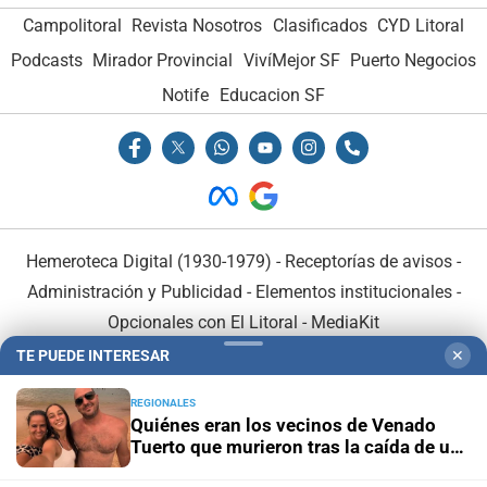
Campolitoral
Revista Nosotros
Clasificados
CYD Litoral
Podcasts
Mirador Provincial
VivíMejor SF
Puerto Negocios
Notife
Educacion SF
Hemeroteca Digital (1930-1979)
-
Receptorías de avisos
-
Administración y Publicidad
-
Elementos institucionales
-
Opcionales con El Litoral
-
MediaKit
TE PUEDE INTERESAR
✕
El Litoral es miembro de:
REGIONALES
Quiénes eran los vecinos de Venado
Tuerto que murieron tras la caída de un
árbol en Mendoza