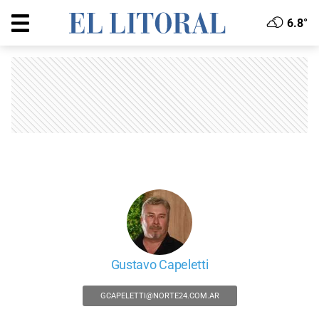
6.8°
Gustavo Capeletti
GCAPELETTI@NORTE24.COM.AR