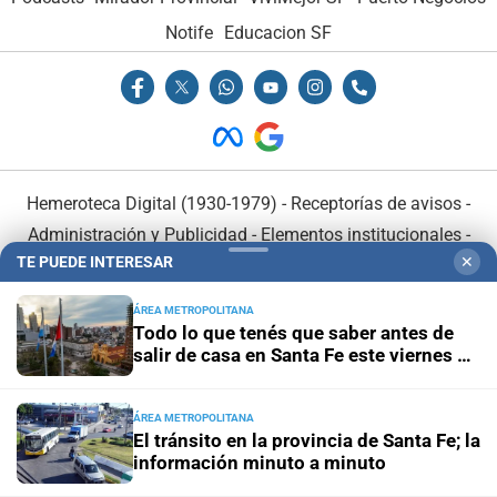
Notife
Educacion SF
Hemeroteca Digital (1930-1979)
-
Receptorías de avisos
-
Administración y Publicidad
-
Elementos institucionales
-
TE PUEDE INTERESAR
✕
Opcionales con El Litoral
-
MediaKit
ÁREA METROPOLITANA
El Litoral es miembro de:
Todo lo que tenés que saber antes de
salir de casa en Santa Fe este viernes 7
de agosto
ÁREA METROPOLITANA
El tránsito en la provincia de Santa Fe; la
información minuto a minuto
En Asociación con: