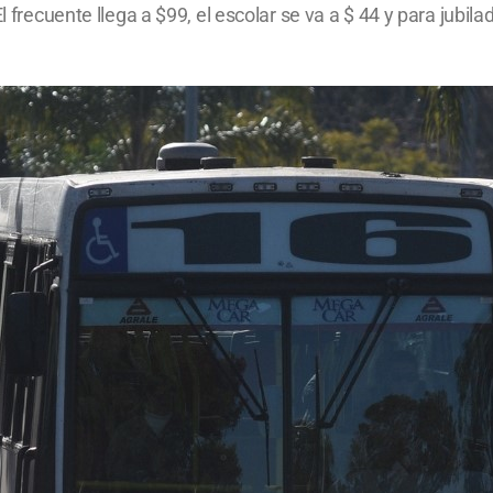
l frecuente llega a $99, el escolar se va a $ 44 y para jubil