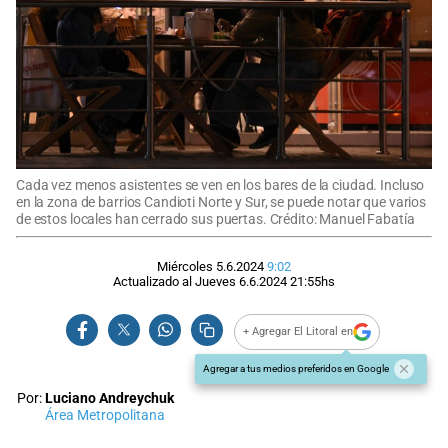
Cada vez menos asistentes se ven en los bares de la ciudad. Incluso
en la zona de barrios Candioti Norte y Sur, se puede notar que varios
de estos locales han cerrado sus puertas. Crédito: Manuel Fabatía
Miércoles 5.6.2024
9:02
Actualizado al
Jueves 6.6.2024
21:55
hs
+ Agregar El Litoral en
Agregar a tus medios preferidos en Google
Por:
Luciano Andreychuk
Área Metropolitana