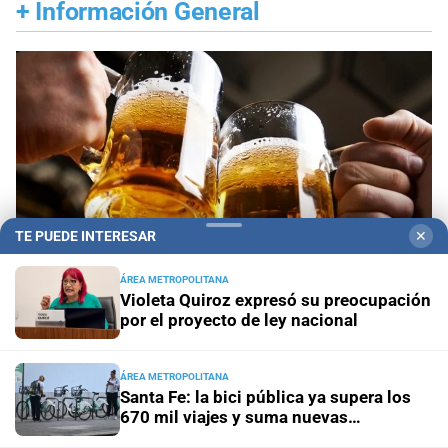
+
Información General
TE PUEDE INTERESAR
✕
ÁREA METROPOLITANA
Violeta Quiroz expresó su preocupación
por el proyecto de ley nacional
Efemérides
Día Internacional de la Cerveza: por
qué se celebra cada 7 agosto y cuál es el curioso
ÁREA METROPOLITANA
Santa Fe: la bici pública ya supera los
origen de la festividad
670 mil viajes y suma nuevas
estaciones