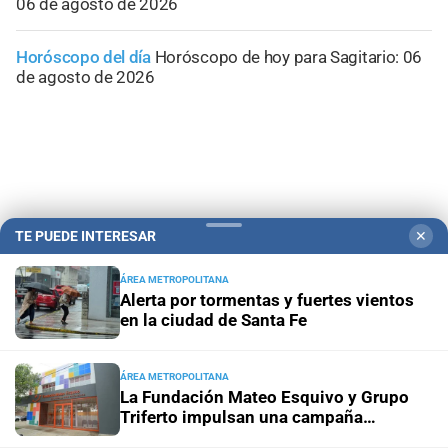
06 de agosto de 2026
Horóscopo del día
Horóscopo de hoy para Sagitario: 06
de agosto de 2026
TE PUEDE INTERESAR
✕
ÁREA METROPOLITANA
Alerta por tormentas y fuertes vientos
en la ciudad de Santa Fe
Campolitoral
Revista Nosotros
Clasificados
CYD Litoral
ÁREA METROPOLITANA
La Fundación Mateo Esquivo y Grupo
Podcasts
Mirador Provincial
VivíMejor SF
Puerto Negocios
Triferto impulsan una campaña
Notife
Educacion SF
solidaria para equipar su nueva ala y