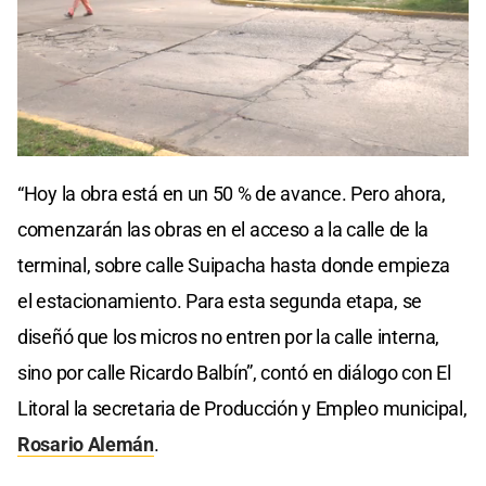
0
seconds
“Hoy la obra está en un 50 % de avance. Pero ahora,
of
0
comenzarán las obras en el acceso a la calle de la
seconds
terminal, sobre calle Suipacha hasta donde empieza
el estacionamiento. Para esta segunda etapa, se
diseñó que los micros no entren por la calle interna,
sino por calle Ricardo Balbín”, contó en diálogo con El
Litoral la secretaria de Producción y Empleo municipal,
Rosario Alemán
.