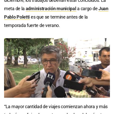
diciembre, los trabajos deberían estar concluidos. La
meta de la
administración municipal
a cargo de
Juan
Pablo Poletti
es que se termine antes de la
temporada fuerte de verano.
0
seconds
“La mayor cantidad de viajes comienzan ahora y más
of
0