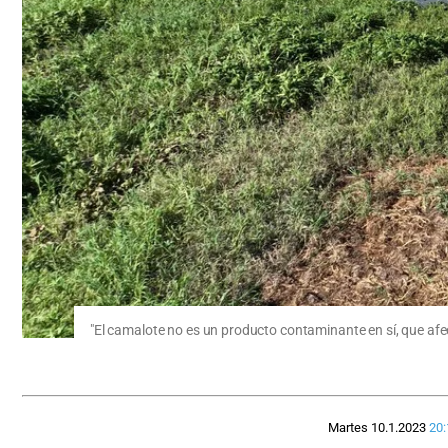
"El camalote no es un producto contaminante en sí, que afect
Martes 10.1.2023
20: