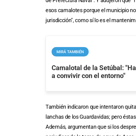
de Prefectura Naval". Y adujeron que "h
esos camalotes porque el municipio no
jurisdicción", como sí lo es el mantenim
MIRÁ TAMBIÉN
Camalotal de la Setúbal: "H
a convivir con el entorno"
También indicaron que intentaron quitar
lanchas de los Guardavidas; pero éstas
Además, argumentan que si los despre