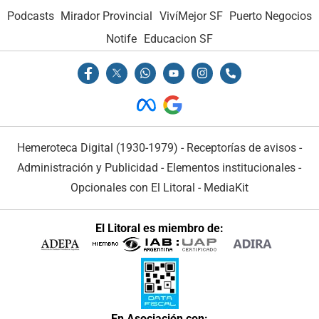
Podcasts
Mirador Provincial
VivíMejor SF
Puerto Negocios
Notife
Educacion SF
Hemeroteca Digital (1930-1979)
-
Receptorías de avisos
-
Administración y Publicidad
-
Elementos institucionales
-
Opcionales con El Litoral
-
MediaKit
El Litoral es miembro de:
En Asociación con: