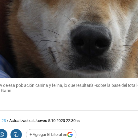
% de esa población canina y felina, lo que resultaría -sobre la base del tota
o Garín
1:23
/
Actualizado al
Jueves 5.10.2023
22:30
hs
+ Agregar El Litoral en