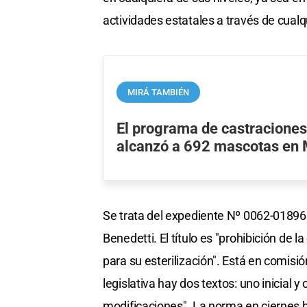
actividades estatales a través de cualquie
MIRÁ TAMBIÉN
El programa de castraciones
alcanzó a 692 mascotas en 
Se trata del expediente Nº 0062-018968
Benedetti. El título es "prohibición de
para su esterilización". Está en comisi
legislativa hay dos textos: uno inicial 
modificaciones". La norma en ciernes bu