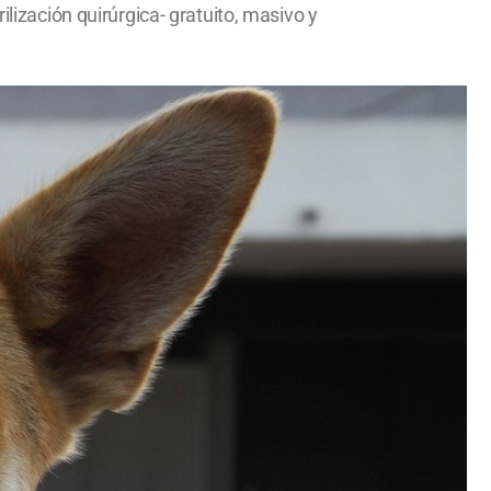
lización quirúrgica- gratuito, masivo y