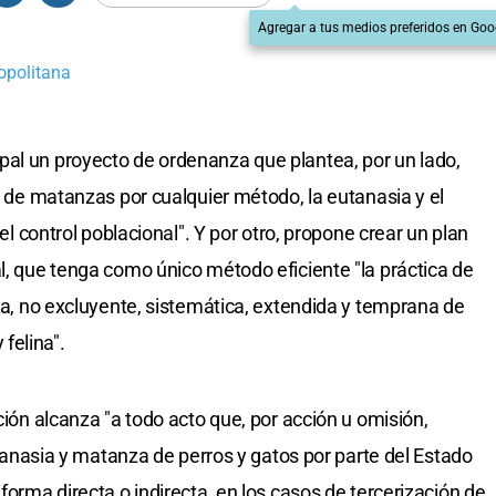
Agregar a tus medios preferidos en Goo
opolitana
pal un proyecto de ordenanza que plantea, por un lado,
ca de matanzas por cualquier método, la eutanasia y el
 el control poblacional". Y por otro, propone crear un plan
l, que tenga como único método eficiente "la práctica de
iva, no excluyente, sistemática, extendida y temprana de
felina".
ción alcanza "a todo acto que, por acción u omisión,
eutanasia y matanza de perros y gatos por parte del Estado
forma directa o indirecta, en los casos de tercerización de