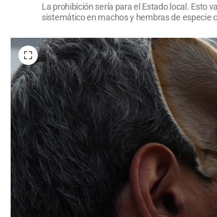
La prohibición sería para el Estado local. Esto 
sistemático en machos y hembras de especie can