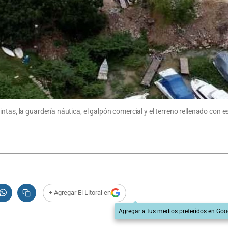
tas, la guardería náutica, el galpón comercial y el terreno rellenado con es
+ Agregar El Litoral en
Agregar a tus medios preferidos en Goo