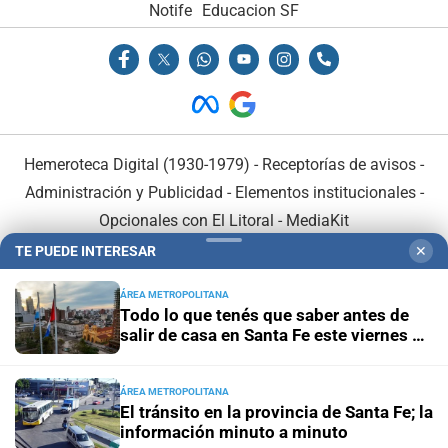
Notife
Educacion SF
Hemeroteca Digital (1930-1979)
-
Receptorías de avisos
-
Administración y Publicidad
-
Elementos institucionales
-
Opcionales con El Litoral
-
MediaKit
TE PUEDE INTERESAR
✕
El Litoral es miembro de:
ÁREA METROPOLITANA
Todo lo que tenés que saber antes de
salir de casa en Santa Fe este viernes 7
de agosto
ÁREA METROPOLITANA
En Asociación con:
El tránsito en la provincia de Santa Fe; la
información minuto a minuto