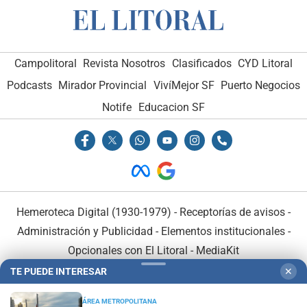
Campolitoral
Revista Nosotros
Clasificados
CYD Litoral
Podcasts
Mirador Provincial
VivíMejor SF
Puerto Negocios
Notife
Educacion SF
Hemeroteca Digital (1930-1979)
-
Receptorías de avisos
-
Administración y Publicidad
-
Elementos institucionales
-
Opcionales con El Litoral
-
MediaKit
TE PUEDE INTERESAR
✕
El Litoral es miembro de:
ÁREA METROPOLITANA