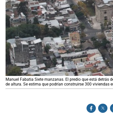
Manuel Fabatia Siete manzanas. El predio que está detrás d
de altura. Se estima que podrían construirse 300 viviendas 