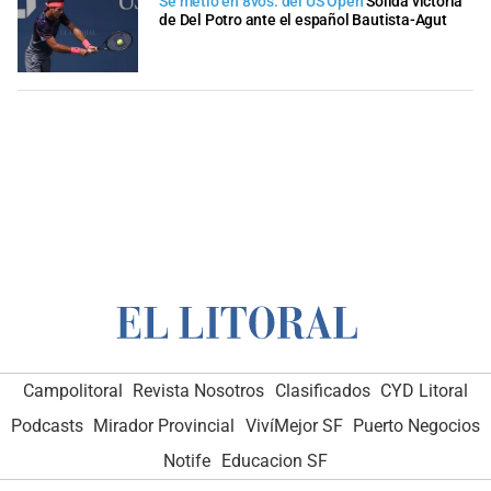
Se metió en 8vos. del US Open
Sólida victoria
de Del Potro ante el español Bautista-Agut
Campolitoral
Revista Nosotros
Clasificados
CYD Litoral
Podcasts
Mirador Provincial
VivíMejor SF
Puerto Negocios
Notife
Educacion SF