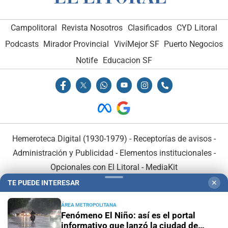
Campolitoral
Revista Nosotros
Clasificados
CYD Litoral
Podcasts
Mirador Provincial
VivíMejor SF
Puerto Negocios
Notife
Educacion SF
Hemeroteca Digital (1930-1979)
-
Receptorías de avisos
-
Administración y Publicidad
-
Elementos institucionales
-
Opcionales con El Litoral
-
MediaKit
TE PUEDE INTERESAR
✕
El Litoral es miembro de:
ÁREA METROPOLITANA
Fenómeno El Niño: así es el portal
informativo que lanzó la ciudad de