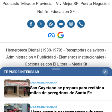
Podcasts
Mirador Provincial
VivíMejor SF
Puerto Negocios
Notife
Educacion SF
Hemeroteca Digital (1930-1979)
-
Receptorías de avisos
-
Administración y Publicidad
-
Elementos institucionales
-
Opcionales con El Litoral
-
MediaKit
TE PUEDE INTERESAR
✕
El Litoral es miembro de:
ÁREA METROPOLITANA
San Cayetano se prepara para recibir a
miles de peregrinos de Santa Fe
ÁREA METROPOLITANA
En Asociación con: