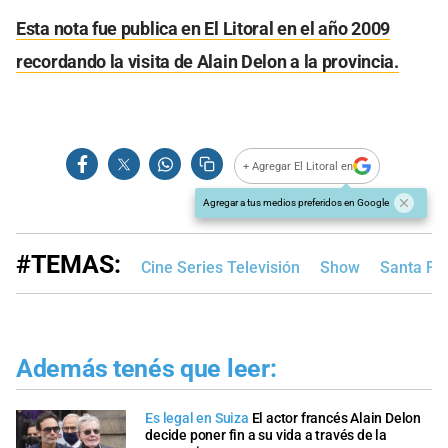
Esta nota fue publica en El Litoral en el año 2009
recordando la visita de Alain Delon a la provincia.
+ Agregar El Litoral en
Agregar a tus medios preferidos en Google
#TEMAS:
Cine Series Televisión
Show
Santa Fe
Además tenés que leer:
Es legal en Suiza
El actor francés Alain Delon
decide poner fin a su vida a través de la