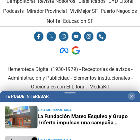
Campolitoral
Revista Nosotros
Clasificados
CYD Litoral
Podcasts
Mirador Provincial
VivíMejor SF
Puerto Negocios
Notife
Educacion SF
Hemeroteca Digital (1930-1979)
-
Receptorías de avisos
-
Administración y Publicidad
-
Elementos institucionales
-
Opcionales con El Litoral
-
MediaKit
TE PUEDE INTERESAR
✕
El Litoral es miembro de:
ÁREA METROPOLITANA
La Fundación Mateo Esquivo y Grupo
Triferto impulsan una campaña
solidaria para equipar su nueva ala y
seguir acompañando a niños con