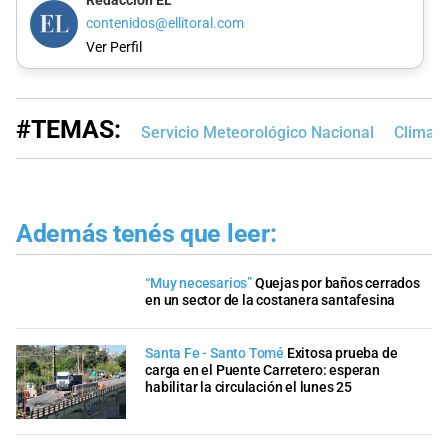
Redacción EL
contenidos@ellitoral.com
Ver Perfil
#TEMAS:
Servicio Meteorológico Nacional
Clima e
Además tenés que leer:
“Muy necesarios”
Quejas por baños cerrados
en un sector de la costanera santafesina
Santa Fe - Santo Tomé
Exitosa prueba de
carga en el Puente Carretero: esperan
habilitar la circulación el lunes 25