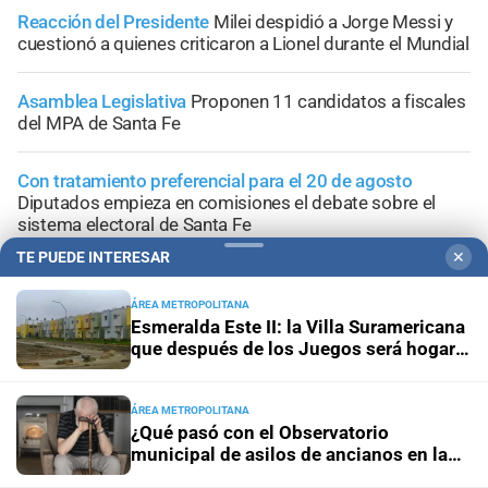
Reacción del Presidente
Milei despidió a Jorge Messi y
cuestionó a quienes criticaron a Lionel durante el Mundial
Asamblea Legislativa
Proponen 11 candidatos a fiscales
del MPA de Santa Fe
Con tratamiento preferencial para el 20 de agosto
Diputados empieza en comisiones el debate sobre el
sistema electoral de Santa Fe
TE PUEDE INTERESAR
✕
ÁREA METROPOLITANA
Esmeralda Este II: la Villa Suramericana
que después de los Juegos será hogar
+
Área Metropolitana
de 346 familias
ÁREA METROPOLITANA
¿Qué pasó con el Observatorio
municipal de asilos de ancianos en la
ciudad de Santa Fe?