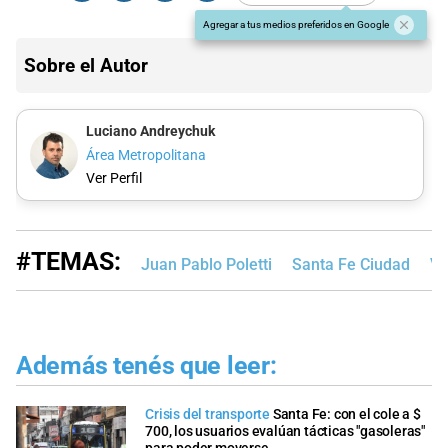
Agregar a tus medios preferidos en Google
Sobre el Autor
Luciano Andreychuk
Área Metropolitana
Ver Perfil
#TEMAS:
Juan Pablo Poletti
Santa Fe Ciudad
Vi
Además tenés que leer:
Crisis del transporte
Santa Fe: con el cole a $
700, los usuarios evalúan tácticas "gasoleras"