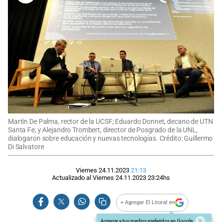
Martín De Palma, rector de la UCSF; Eduardo Donnet, decano de UTN
Santa Fe; y Alejandro Trombert, director de Posgrado de la UNL,
dialogaron sobre educación y nuevas tecnologías. Crédito: Guillermo
Di Salvatore
Viernes 24.11.2023
21:13
Actualizado al
Viernes 24.11.2023
23:24
hs
+ Agregar El Litoral en
Agregar a tus medios preferidos en Google