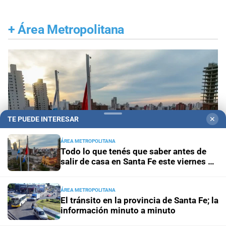
+
Área Metropolitana
TE PUEDE INTERESAR
✕
ÁREA METROPOLITANA
Todo lo que tenés que saber antes de
salir de casa en Santa Fe este viernes 7
de agosto
ÁREA METROPOLITANA
El tránsito en la provincia de Santa Fe; la
En Santa Fe
Todo lo que tenés que saber antes de
información minuto a minuto
salir de casa en Santa Fe este viernes 7 de agosto