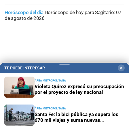
Horóscopo del día
Horóscopo de hoy para Sagitario: 07
de agosto de 2026
TE PUEDE INTERESAR
✕
ÁREA METROPOLITANA
Violeta Quiroz expresó su preocupación
por el proyecto de ley nacional
Campolitoral
Revista Nosotros
Clasificados
CYD Litoral
ÁREA METROPOLITANA
Podcasts
Mirador Provincial
VivíMejor SF
Puerto Negocios
Santa Fe: la bici pública ya supera los
670 mil viajes y suma nuevas
Notife
Educacion SF
estaciones